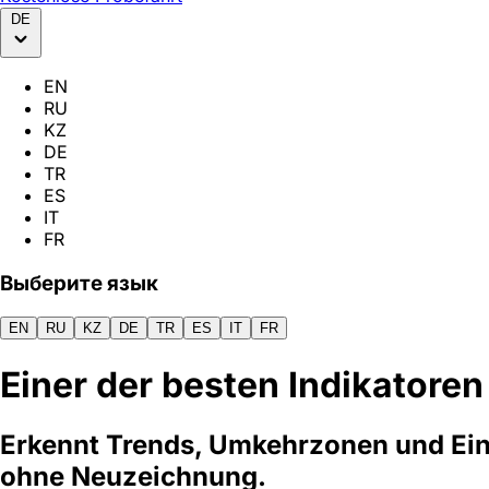
DE
EN
RU
KZ
DE
TR
ES
IT
FR
Выберите язык
EN
RU
KZ
DE
TR
ES
IT
FR
Einer der besten Indikatore
Erkennt Trends, Umkehrzonen und Ein
ohne Neuzeichnung.