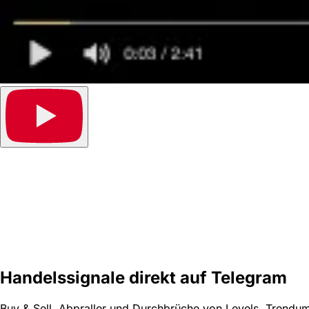
Handelssignale direkt
auf Telegram
Buy & Sell, Abpraller und Durchbrüche von Levels, Trend